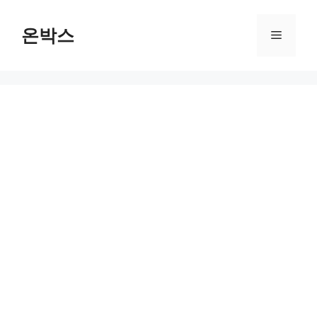
Skip
to
온박스
Menu
content