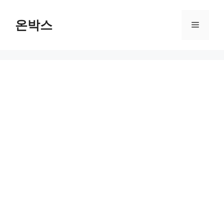
Skip
to
온박스
Menu
content