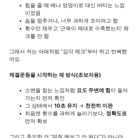
힘을 줄 때 배나 엉덩이로 대신 버티는 느낌
이었음
숨을 멈추거나, 너무 과하게 조이려고 함
횟수만 채우고 ‘근육이 제대로 수축했는지’ 체
크를 안 함
그래서 저는 아래처럼 “감각 체크”부터 하고 반복했
어요.
케겔운동을 시작하는 제 방식(초보자용)
소변을 참는 느낌처럼
요도 주변에 힘
이 들어
가는지 먼저 확인
그 상태에서
10초 유지
→
천천히 이완
처음엔 횟수를 과하게 늘리기보다,
정확도
를
먼저 확보
그리고 중요한 건 “며칠 해보고 안 된다”가 아니라,