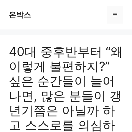
Skip
to
온박스
Menu
content
40대 중후반부터 “왜
이렇게 불편하지?”
싶은 순간들이 늘어
나면, 많은 분들이 갱
년기쯤은 아닐까 하
고 스스로를 의심하