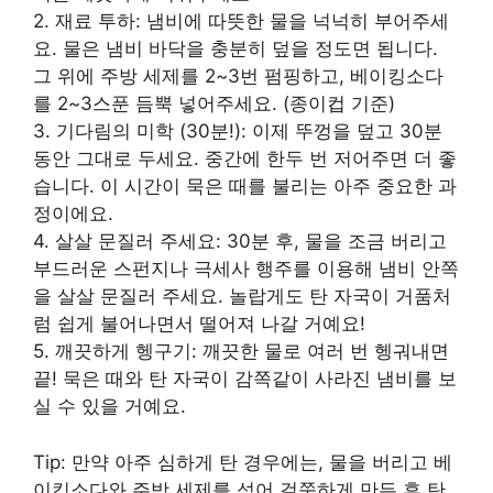
2. 재료 투하: 냄비에 따뜻한 물을 넉넉히 부어주세
요. 물은 냄비 바닥을 충분히 덮을 정도면 됩니다.
그 위에 주방 세제를 2~3번 펌핑하고, 베이킹소다
를 2~3스푼 듬뿍 넣어주세요. (종이컵 기준)
3. 기다림의 미학 (30분!): 이제 뚜껑을 덮고 30분
동안 그대로 두세요. 중간에 한두 번 저어주면 더 좋
습니다. 이 시간이 묵은 때를 불리는 아주 중요한 과
정이에요.
4. 살살 문질러 주세요: 30분 후, 물을 조금 버리고
부드러운 스펀지나 극세사 행주를 이용해 냄비 안쪽
을 살살 문질러 주세요. 놀랍게도 탄 자국이 거품처
럼 쉽게 불어나면서 떨어져 나갈 거예요!
5. 깨끗하게 헹구기: 깨끗한 물로 여러 번 헹궈내면
끝! 묵은 때와 탄 자국이 감쪽같이 사라진 냄비를 보
실 수 있을 거예요.
Tip: 만약 아주 심하게 탄 경우에는, 물을 버리고 베
이킹소다와 주방 세제를 섞어 걸쭉하게 만든 후 탄