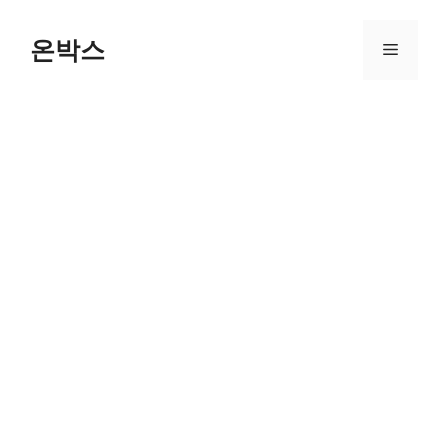
Skip
to
온박스
Menu
content