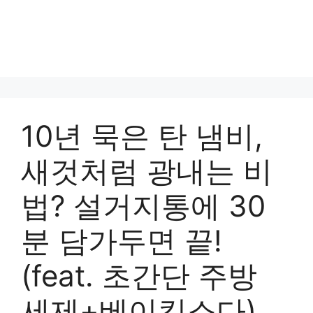
10년 묵은 탄 냄비,
새것처럼 광내는 비
법? 설거지통에 30
분 담가두면 끝!
(feat. 초간단 주방
세제+베이킹소다)