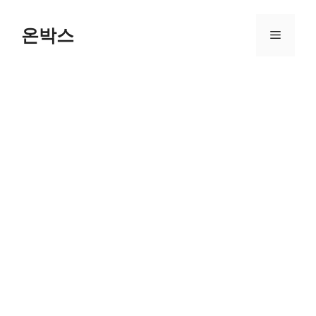
Skip
to
온박스
Menu
content