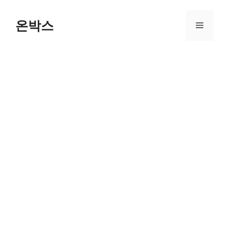
Skip
to
온박스
Menu
content