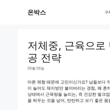
Skip
to
온박스
구
content
저체중, 근육으로 
공 전략
05월 05일
마른 체형 때문에 고민이신가요? 남들보다 적
이 늘어도 체지방만 붙어버리는 경험, 꽤 흔
상태에서 근육량을 늘리는, 즉 건강한 벌크업
을 찌우는 것을 넘어, 탄탄하고 보기 좋은 몸