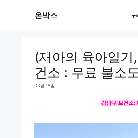
Skip
to
온박스
구
content
(재아의 육아일기
건소 : 무료 불소도포
03월 18일
강남구 보건소: