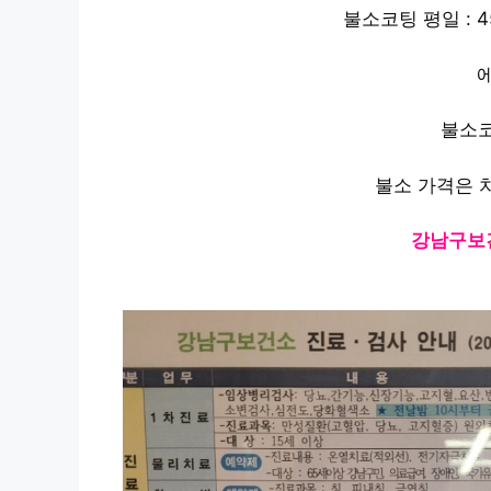
불소코팅 평일 : 45,
불소코팅
불소 가격은 
강남구보