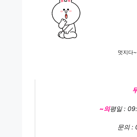
멋지다~~
~의
평일 : 09
문의 : 