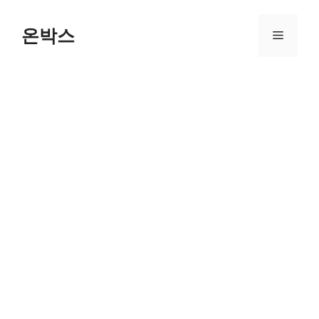
Skip
to
온박스
Menu
content