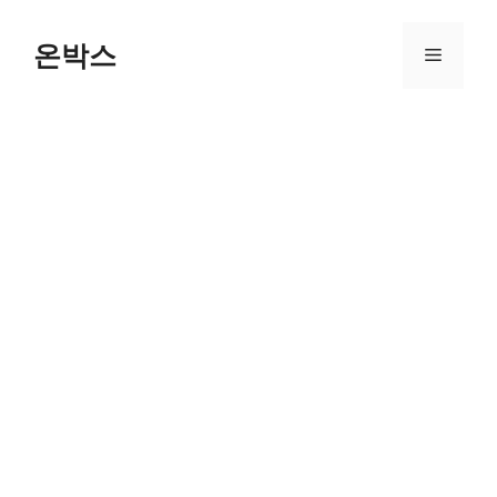
Skip
to
온박스
Menu
content