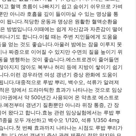
지고 혈액 흐름이 나빠지기 쉽고 숨쉬기 쉬우므로 가벼
.뿐만 아니라 호흡을 깊이 들이마실 수 있는 명상을 통
움이 됩니다.적당한 운동과 명상은 원활한 혈액순환을
좋은 방법입니다.이때에는 쉽게 자신감과 자존감이 떨어
나타나기도 합니다.이럴 때는 주변 지인들에게 도움을
동을 얻는 것도 좋습니다.아울러 밤에는 잠을 이루지 못
나 짜증으로 이어질 수 있지만 수면의 질을 높이기 위
운동을 병행하는 것이 좋습니다.에스트로겐이 줄어들면
많아지지 않아도 복부나 허리 등에 지방이 쌓이기 쉽기
니다.이런 경우라면 여성 갱년기 증상 완화에 도움이
니다.대중적으로 루밥 뿌리, 백수오, 석류가 알려져
장 적은 양에서 드라마틱한 효과가 나타나는 것으로 임상
아권에서 약 500년간 사용되어 온 약초로 에스트로
예전부터 갱년기 질환뿐만 아니라 위장 통증, 간 장
되어 왔다고 합니다.효능 관련 임상실험에서는 루밥 뿌
1종을 모두 개선하고 백수오 1/120, 석류 1/350 4mg
습니다.첫 번째 효과까지 나타나는 시점도 루밥 뿌리가
 합니다.여성 갱년기 증상 관련 제품이 정말 많지만 모