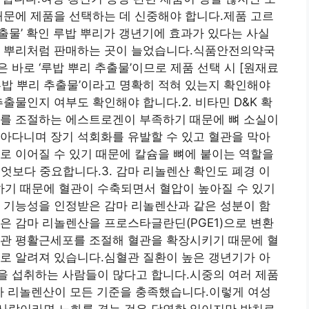
때문에 제품을 선택하는 데 신중해야 합니다.제품 고르
 추출물’ 확인 루밥 뿌리가 갱년기에 효과가 있다는 사실
밥 뿌리처럼 판매하는 곳이 늘었습니다.식품안전의약국
 바로 ‘루밥 뿌리 추출물’이므로 제품 선택 시 [원재료
‘루밥 뿌리 추출물’이라고 명확히 적혀 있는지 확인해야
출물인지 여부도 확인해야 합니다.2. 비타민 D&K 확
포를 조절하는 에스트로겐이 부족하기 때문에 뼈 소실이
아다니며 장기 석회화를 유발할 수 있고 혈관을 막아
로 이어질 수 있기 때문에 칼슘을 뼈에 붙이는 역할을
엇보다 중요합니다.3. 감마 리놀렌산 확인도 폐경 이
기 때문에 혈관이 수축되면서 혈압이 높아질 수 있기
 기능성을 인정받은 감마 리놀렌산과 같은 성분이 함
은 감마 리놀렌산을 프로스타글란딘(PGE1)으로 변환
혈관 평활근세포를 조절해 혈관을 확장시키기 때문에 혈
로 알려져 있습니다.심혈관 질환이 높은 갱년기가 아
을 섭취하는 사람들이 많다고 합니다.시중의 여러 제품
마 리놀렌산이 모든 기준을 충족했습니다.이렇게 여성