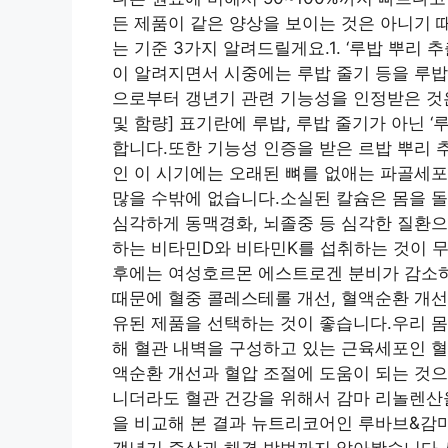
든 제품이 같은 양상을 보이는 것은 아니기 
는 기준 3가지 알려드릴게요.1. ‘루밥 뿌리
이 알려지면서 시중에는 루밥 줄기 등을 루
으로부터 갱년기 관련 기능성을 인정받은 것은
및 함량] 표기란에 루밥, 루밥 줄기가 아닌 
합니다.또한 기능성 인증을 받은 르밥 뿌리 추
인 이 시기에는 오래된 뼈를 없애는 파골세
많을 수밖에 없습니다.소실된 칼슘은 몸을 돌
심각하게 동맥경화, 뇌졸중 등 심각한 질환으
하는 비타민D와 비타민K를 섭취하는 것이 무
후에는 여성호르몬 에스트로겐 분비가 감소하
때문에 혈중 콜레스테롤 개선, 혈액순환 개선
유된 제품을 선택하는 것이 좋습니다.우리 몸
해 혈관 내벽을 구성하고 있는 근육세포인 
액순환 개선과 혈압 조절에 도움이 되는 것으
니더라도 혈관 건강을 위해서 감마 리놀렌산
을 비교해 본 결과 뉴트리코어인 루바브&감