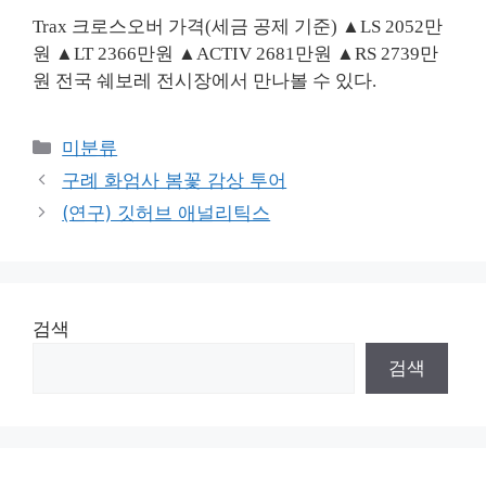
Trax 크로스오버 가격(세금 공제 기준)
▲LS 2052만
원 ▲LT 2366만원 ▲ACTIV 2681만원 ▲RS 2739만
원 전국 쉐보레 전시장에서 만나볼 수 있다.
Categories
미분류
구례 화엄사 봄꽃 감상 투어
(연구) 깃허브 애널리틱스
검색
검색