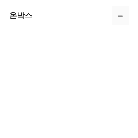
Skip
to
온박스
Menu
content