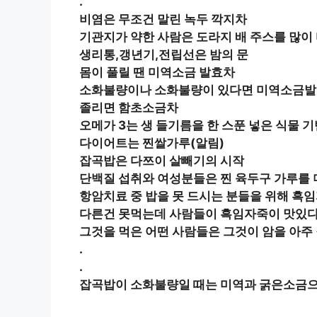
.
비염은 무조건 말린 녹두 깍지차
기관지가 약한 사람은 도라지 배 주스를 많이 
생리통,갱년기,전립선은 밤의 문
몸이 풀릴 땐 미역소금 발효차
소화불량이나 소화불량이 있다면 미역소금
졸리면 함초소금차
오메가 3는 생 들기름을 한 스푼 넣은 식물 
다이어트는 찐쌀가루(알림)
잡곡밥은 다쯔이 살빼기의 시작
단백질 섭취와 여성분들은 찐 육두구 가루를 
항암치료 중 밥을 못 드시는 분들을 위해 흑
다른건 못먹는데 사람들이 흑임자죽이 맛있다
그것을 먹은 어떤 사람들은 그것이 암을 아주
.
.
잡곡밥이 소화불량일 때는 미역과 굵은소금으로