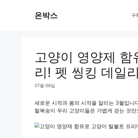
Skip
to
온박스
구
content
고양이 영양제 함
리! 펫 씽킹 데일
07월 06일
새로운 시작과 봄의 시작을 알리는 3월입니
털북숭이 우리 고양이들은 가볍게 걷는 것만