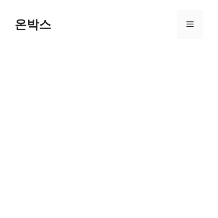
Skip
to
온박스
Menu
content