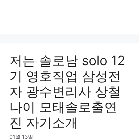
저는 솔로남 solo 12
기 영호직업 삼성전
자 광수변리사 상철
나이 모태솔로출연
진 자기소개
01월 13일