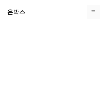
Skip
to
온박스
Menu
content