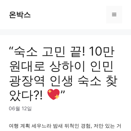
Skip
to
온박스
Menu
content
“숙소 고민 끝! 10만
원대로 상하이 인민
광장역 인생 숙소 찾
았다?!
”
06월 12일
여행 계획 세우느라 밤새 뒤척인 경험, 저만 있는 거