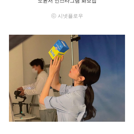
노윤서 인스타그램 화보집
ⓒ 시넷플로우