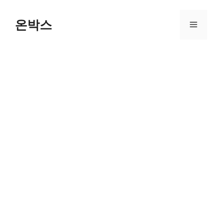
Skip
to
온박스
Menu
content