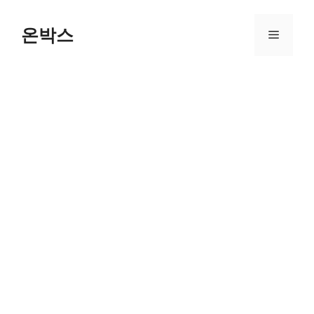
Skip
to
온박스
Menu
content