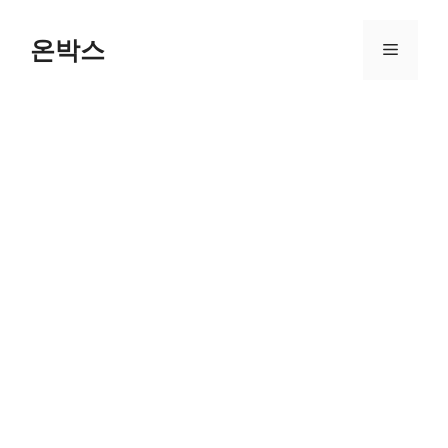
Skip
to
온박스
Menu
content