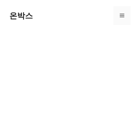
Skip
to
온박스
Menu
content