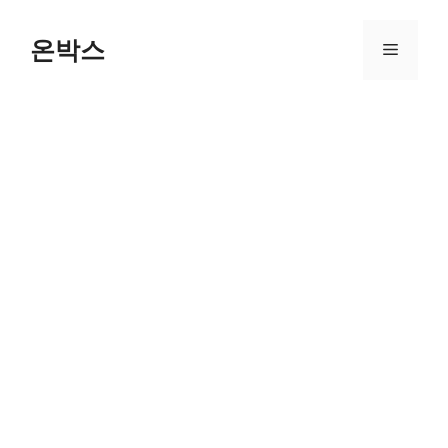
Skip
to
온박스
Menu
content